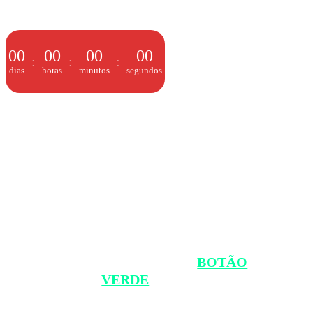
00
00
00
00
dias
horas
minutos
segundos
APERTE O
BOTÃO
VERDE
ABAIXO E ENTRE
NO NOSSO GRUPO NO