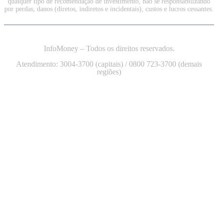
qualquer tipo de recomendação de investimento, não se responsabilizando
por perdas, danos (diretos, indiretos e incidentais), custos e lucros cessantes.
InfoMoney – Todos os direitos reservados.
Atendimento: 3004-3700 (capitais) / 0800 723-3700 (demais
regiões)