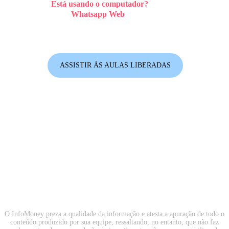
Está usando o computador?
Então você deve estar
com o
Whatsapp Web
aberto no seu computador! Se
estiver com o Whatsapp Web aberto então clique no
botão acima para ativar as notificações;
ASSISTIR ÀS AULAS LIBERADAS
O InfoMoney preza a qualidade da informação e atesta a apuração de todo o
conteúdo produzido por sua equipe, ressaltando, no entanto, que não faz