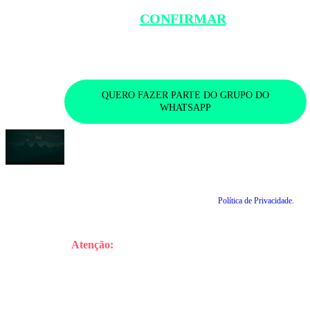
WHATSAPP
PARA
CONFIRMAR
A SUA
PARTICIPAÇÃO
QUERO FAZER PARTE DO GRUPO DO
WHATSAPP
Concordo que os dados pessoais serão utilizados para envio de conteúdo
informativo, analítico e publicitário sobre produtos, serviços e assuntos
gerais, nos termos da Lei Geral de Proteção de Dados.
Ao clicar no botão e entrar no grupo, você autoriza a Infomoney a coletar
seus dados pessoais de acordo com a nossa
Política de Privacidade.
Atenção:
Está é uma etapa essencial para confirmar
sua participação! Na próxima tela aperte em “Entrar
para o grupo”.