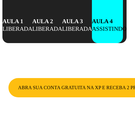
AULA 1
AULA 2
AULA 3
AULA 4
LIBERADA
LIBERADA
LIBERADA
ASSISTINDO
ABRA SUA CONTA GRATUITA NA XP E RECEBA 2 P
Receba 2 presentes da XP que vão acelerar a
Imobiliários
, sem que você precise ser um especia
semana a i