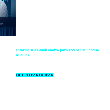
Descubra o passo a passo para buscar
viver de renda e receber seu primeiro
aluguel na conta nas próximas semanas,
sem precisar ter um imóvel
Informe seu e-mail abaixo para receber seu acesso
às aulas.
QUERO PARTICIPAR