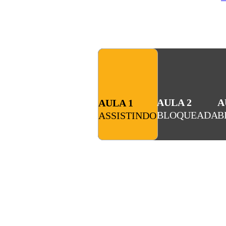
AULA 2
A
AULA 1
BLOQUEADA
B
ASSISTINDO