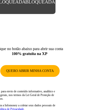
LOQUEADA
BLOQUEADA
ique no botão abaixo para abrir sua conta
100% gratuita na XP
QUERO ABRIR MINHA CONTA
para envio de conteúdo informativo, analítico e
 gerais, nos termos da Lei Geral de Proteção de
os.
iza a Infomoney a coletar seus dados pessoais de
lítica de Privacidade
.