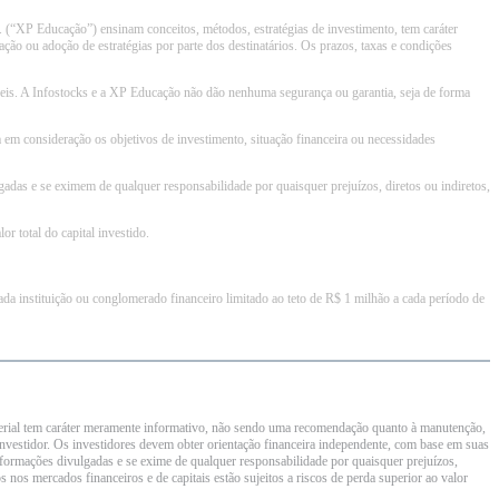
 (“XP Educação”) ensinam conceitos, métodos, estratégias de investimento, tem caráter
ção ou adoção de estratégias por parte dos destinatários. Os prazos, taxas e condições
áveis. A Infostocks e a XP Educação não dão nenhuma segurança ou garantia, seja de forma
 em consideração os objetivos de investimento, situação financeira ou necessidades
das e se eximem de qualquer responsabilidade por quaisquer prejuízos, diretos ou indiretos,
r total do capital investido.
a instituição ou conglomerado financeiro limitado ao teto de R$ 1 milhão a cada período de
 material tem caráter meramente informativo, não sendo uma recomendação quanto à manutenção,
investidor. Os investidores devem obter orientação financeira independente, com base em suas
formações divulgadas e se exime de qualquer responsabilidade por quaisquer prejuízos,
 nos mercados financeiros e de capitais estão sujeitos a riscos de perda superior ao valor