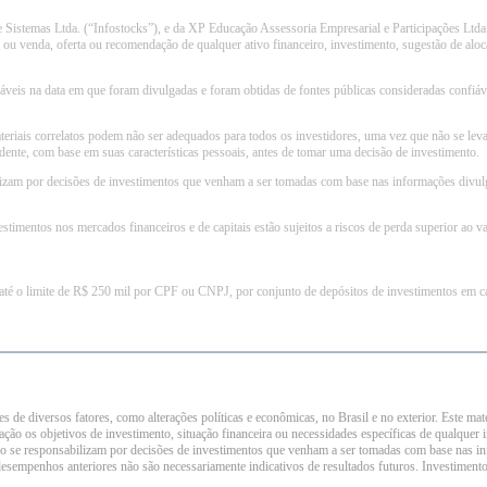
Sistemas Ltda. (“Infostocks”), e da XP Educação Assessoria Empresarial e Participações Ltda.
ou venda, oferta ou recomendação de qualquer ativo financeiro, investimento, sugestão de aloca
oáveis na data em que foram divulgadas e foram obtidas de fontes públicas consideradas confi
teriais correlatos podem não ser adequados para todos os investidores, uma vez que não se leva
ndente, com base em suas características pessoais, antes de tomar uma decisão de investimento.
izam por decisões de investimentos que venham a ser tomadas com base nas informações divulga
imentos nos mercados financeiros e de capitais estão sujeitos a riscos de perda superior ao valo
té o limite de R$ 250 mil por CPF ou CNPJ, por conjunto de depósitos de investimentos em cad
tes de diversos fatores, como alterações políticas e econômicas, no Brasil e no exterior. Este
ção os objetivos de investimento, situação financeira ou necessidades específicas de qualquer 
ão se responsabilizam por decisões de investimentos que venham a ser tomadas com base nas in
desempenhos anteriores não são necessariamente indicativos de resultados futuros. Investimentos