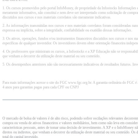
1. Os cursos promovidos pelo portal InfoMoney, de propriedade da Infostocks Informações e 
meramente informativo, não constitui e nem deve ser interpretado como solicitação de compra 
discutidos nos cursos e nos materiais correlatos são meramente indicativas.
2. As informações transmitidas nos cursos e nos materiais correlatos foram consideradas raz
expressa ou implícita, sobre a integridade, confiabilidade ou exatidão dessas informações.
3. Os ativos, operações, fundos e/ou instrumentos financeiros discutidos nos cursos e nos ma
específicas de qualquer investidor. Os investidores devem obter orientação financeira indepe
4. Os professores que ministram os cursos, a Infostocks e a XP Educação não se responsabil
que venham a decorrer da utilização deste material ou seu conteúdo.
5. Os desempenhos anteriores não são necessariamente indicativos de resultados futuros. Invest
Para mais informações acesse o site do FGC www.fgc.org.br. A garantia ordinária do FGC é a
4 anos para garantias pagas para cada CPF ou CNPJ
O mercado de bolsa de valores é de alto risco, podendo sofrer oscilações relevantes decorren
compra ou venda de ativos financeiros e valores mobiliários, bem como não leva em considera
características pessoais, antes de tomar uma decisão de investimento. A XP e o InfoMoney n
diretos ou indiretos, que venham a decorrer da utilização deste material ou seu conteúdo. Os 
total do capital investido.