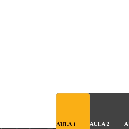
RENDA FIXA DES
AULA 2
A
AULA 1