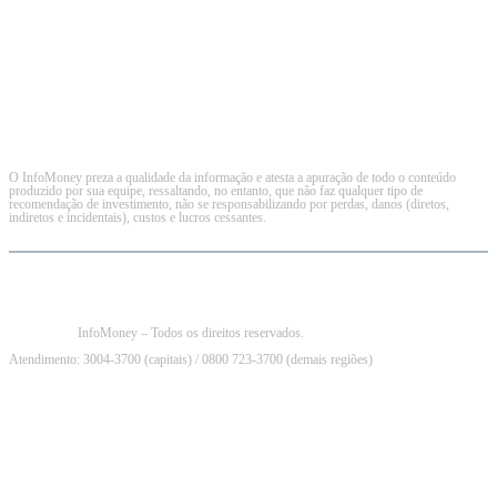
O InfoMoney preza a qualidade da informação e atesta a apuração de todo o conteúdo
produzido por sua equipe, ressaltando, no entanto, que não faz qualquer tipo de
recomendação de investimento, não se responsabilizando por perdas, danos (diretos,
indiretos e incidentais), custos e lucros cessantes.
InfoMoney – Todos os direitos reservados.
Atendimento: 3004-3700 (capitais) / 0800 723-3700 (demais regiões)