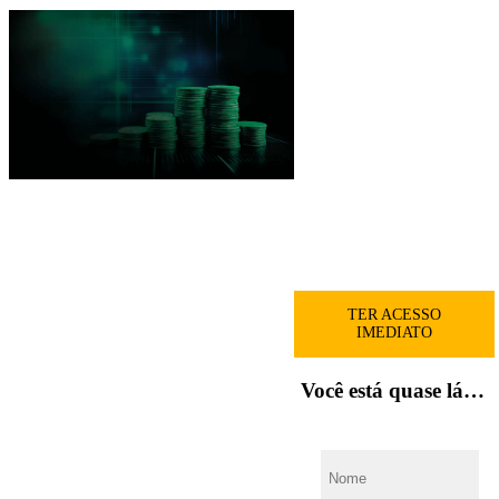
Veja quais combinações
de ativos podem te dar
uma renda maior
Descubra como acessar a
lista com as melhores
ações pagadoras de
dividendos para investir
TER ACESSO
IMEDIATO
Você está quase lá…