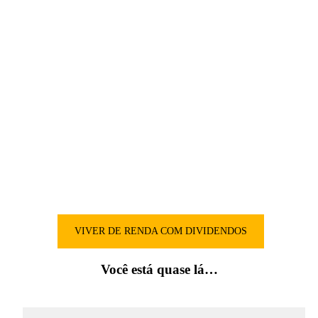
Você corre o sério risco de receber
dividendos já nas próximas semanas
Essa é uma ferramenta simples e que te ajuda a planejar a sua renda
mensal e previsível com dividendos de Fiis, não importa quanto
você tenha para investir.
VIVER DE RENDA COM DIVIDENDOS
Você está quase lá…