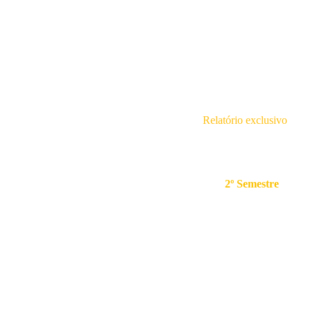
Relatório exclusivo
Onde Investir
no
2º Semestre
Confira o guia completo
com as
recomendações
mais promissoras para
maximizar seus ganhos
no segundo semestre de
2026