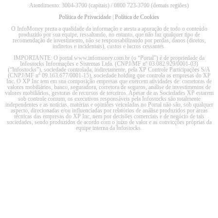
Atendimento: 3004-3700 (capitais) / 0800 723-3700 (demais regiões)
Política de Privacidade
|
Política de Cookies
O InfoMoney preza a qualidade da informação e atesta a apuração de todo o conteúdo
produzido por sua equipe, ressaltando, no entanto, que não faz qualquer tipo de
recomendação de investimento, não se responsabilizando por perdas, danos (diretos,
indiretos e incidentais), custos e lucros cessantes.
IMPORTANTE: O portal www.infomoney.com.br (o “Portal”) é de propriedade da
Infostocks Informações e Sistemas Ltda. (CNPJ/MF nº 03.082.929/0001-03)
(“Infostocks”), sociedade controlada, indiretamente, pela XP Controle Participações S/A
(CNPJ/MF nº 09.163.677/0001-15), sociedade holding que controla as empresas do XP
Inc. O XP Inc tem em sua composição empresas que exercem atividades de: corretoras de
valores mobiliários, banco, seguradora, corretora de seguros, análise de investimentos de
valores mobiliários, gestoras de recursos de terceiros. Apesar de as Sociedades XP estarem
sob controle comum, os executivos responsáveis pela Infostocks são totalmente
independentes e as notícias, matérias e opiniões veiculadas no Portal não são, sob qualquer
aspecto, direcionadas e/ou influenciadas por relatórios de análise produzidos por áreas
técnicas das empresas do XP Inc, nem por decisões comerciais e de negócio de tais
sociedades, sendo produzidos de acordo com o juízo de valor e as convicções próprias da
equipe interna da Infostocks.