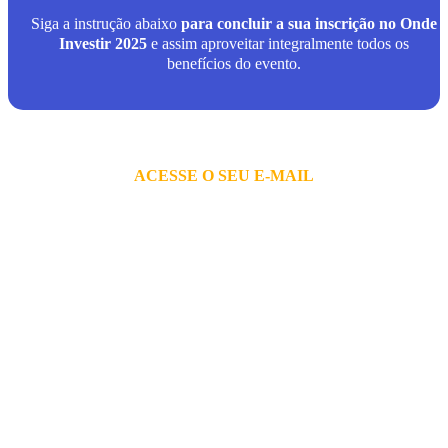
Siga a instrução abaixo
para concluir a sua inscrição no Onde
Investir 2025
e assim aproveitar integralmente todos os
benefícios do evento.
ACESSE O SEU E-MAIL
Dentro de alguns minutos nós enviaremos, no endereço de e-mail
que você cadastrou, uma mensagem de confirmação da sua inscrição
com o assunto: Onde Investir 2025 [Abra para confirmar a sua
Inscrição]. Abra este e-mail para confirmar a sua presença nos 3 dias
de evento online e gratuito.