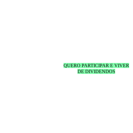
Informe o seu email
abaixo para receber
acesso às aulas.
QUERO PARTICIPAR E VIVER
DE DIVIDENDOS