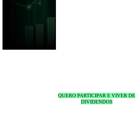
2 Presentes especiais para começar a
investir
Método exclusivo da XP
Informe o seu email abaixo
para receber acesso às aulas.
QUERO PARTICIPAR E VIVER DE
DIVIDENDOS