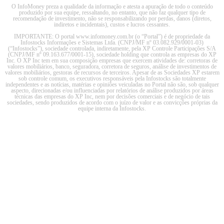
O InfoMoney preza a qualidade da informação e atesta a apuração de todo o conteúdo
produzido por sua equipe, ressaltando, no entanto, que não faz qualquer tipo de
recomendação de investimento, não se responsabilizando por perdas, danos (diretos,
indiretos e incidentais), custos e lucros cessantes.
IMPORTANTE: O portal www.infomoney.com.br (o “Portal”) é de propriedade da
Infostocks Informações e Sistemas Ltda. (CNPJ/MF nº 03.082.929/0001-03)
(“Infostocks”), sociedade controlada, indiretamente, pela XP Controle Participações S/A
(CNPJ/MF nº 09.163.677/0001-15), sociedade holding que controla as empresas do XP
Inc. O XP Inc tem em sua composição empresas que exercem atividades de: corretoras de
valores mobiliários, banco, seguradora, corretora de seguros, análise de investimentos de
valores mobiliários, gestoras de recursos de terceiros. Apesar de as Sociedades XP estarem
sob controle comum, os executivos responsáveis pela Infostocks são totalmente
independentes e as notícias, matérias e opiniões veiculadas no Portal não são, sob qualquer
aspecto, direcionadas e/ou influenciadas por relatórios de análise produzidos por áreas
técnicas das empresas do XP Inc, nem por decisões comerciais e de negócio de tais
sociedades, sendo produzidos de acordo com o juízo de valor e as convicções próprias da
equipe interna da Infostocks.