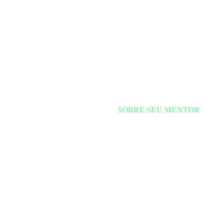
SOBRE SEU MENTOR
Raphael
Figueredo
Estrategista de Renda Variável d