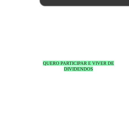
Informe o seu email abaixo para
receber acesso às aulas.
QUERO PARTICIPAR E VIVER DE
DIVIDENDOS