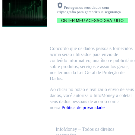
Protegemos seus dados com
criptografia para garantir sua segurança.
Concordo que os dados pessoais fornecidos
acima serão utilizados para envio de
conteúdo informativo, analítico e publicitário
sobre produtos, serviços e assuntos gerais,
nos termos da Lei Geral de Proteção de
Dados.
Ao clicar no botão e realizar o envio de seus
dados, você autoriza o InfoMoney a coletar
seus dados pessoais de acordo com a
nossa
Politica de privacidade
InfoMoney – Todos os direitos