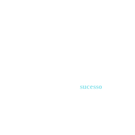
Você foi cadastrado com
sucesso
.
Para confirmar sua participação, abra agora um email
que acabamos de te enviar.