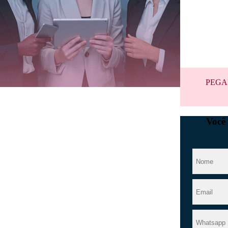
Curso gratuito
InfoMoney e 
PEGA
Você