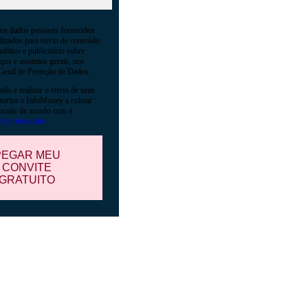
os dados pessoais fornecidos
ilizados para envio de conteúdo
alítico e publicitário sobre
iços e assuntos gerais, nos
Geral de Proteção de Dados.
tão e realizar o envio de seus
toriza o InfoMoney a coletar
soais de acordo com a
 de privacidade