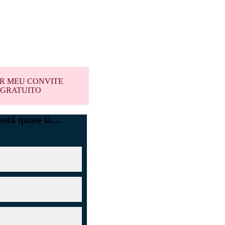
 de investimentos do
da XP
R MEU CONVITE
GRATUITO
 está quase lá…