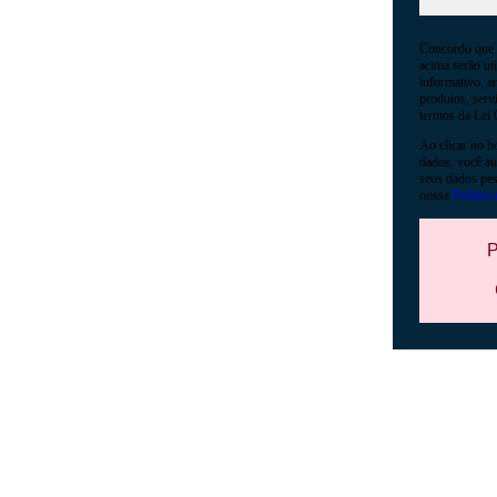
Concordo que 
acima serão ut
informativo, an
produtos, serv
termos da Lei 
Ao clicar no bo
dados, você au
seus dados pes
nossa
Politica