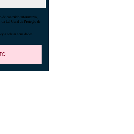
o de conteúdo informativo,
os da Lei Geral de Proteção de
ey a coletar seus dados