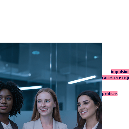
FIN
As lições de m
para
impulsion
carreira e riq
Participe e de
práticas
e insp
Bônus es
inscritas