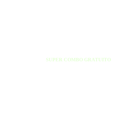
SUPER COMBO GRATUITO
Destrave os presentes criados pela XP
para te ajudar a investir globalmente em um
cenário de guerra comercial.
Carteira de Bonds
Carteira Top ações Globais