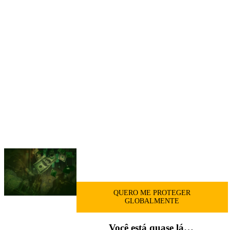
Carteira Top Dividendos Globais
Lista de Fundos Globais
Tudo que você precisa para proteger o seu
patrimônio e aproveitar oportunidades globais
investindo em uma moeda forte
QUERO ME PROTEGER
GLOBALMENTE
Você está quase lá…