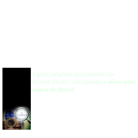
O guia completo para investir em
Tesouro Direto, considerado
o ativo mais
seguro do Brasil.
Entenda como funcionam os títulos públicos, por que
eles são a base de tantas carteiras de investimento e
como dar o primeiro passo fora da poupança com