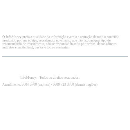
O InfoMoney preza a qualidade da informação e atesta a apuração de todo o conteúdo
produzido por sua equipe, ressaltando, no entanto, que não faz qualquer tipo de
recomendação de investimento, não se responsabilizando por perdas, danos (diretos,
indiretos e incidentais), custos e lucros cessantes.
InfoMoney – Todos os direitos reservados.
Atendimento: 3004-3700 (capitais) / 0800 723-3700 (demais regiões)