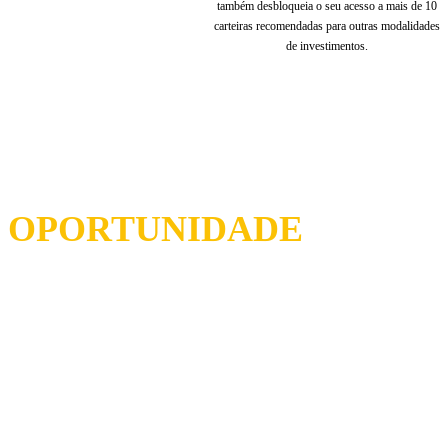
também desbloqueia o seu acesso a mais de 10
carteiras recomendadas para outras modalidades
de investimentos.
PARA QUEM É ESTA
?
OPORTUNIDADE
Pessoas que ainda não investem mas que
desejam obter ganhos consistentes na Bolsa
em busca de um futuro financeiro mais
tranquilo.
Pessoas que já investem, mas que estão