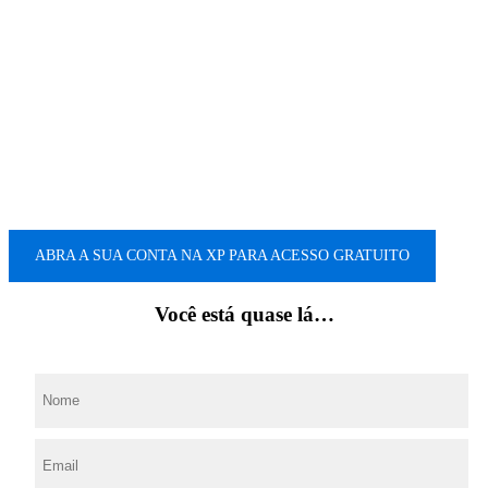
insatisfeitas com os ganhos obtidos e com o
sobe e desce das ações.
Investidores que querem lucrar na Bolsa
usufruindo dos benefícios legais que só os
investidores profissionais possuem.
ABRA A SUA CONTA NA XP PARA ACESSO GRATUITO
Você está quase lá…