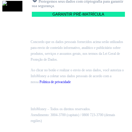
Protegemos seus dados com criptografia para garantir
sua segurança.
Concordo que os dados pessoais fornecidos acima serão utilizados
para envio de conteúdo informativo, analítico e publicitário sobre
produtos, serviços e assuntos gerais, nos termos da Lei Geral de
Proteção de Dados.
Ao clicar no botão e realizar o envio de seus dados, você autoriza o
InfoMoney a coletar seus dados pessoais de acordo com a
nossa
Politica de privacidade
InfoMoney – Todos os direitos reservados.
Atendimento: 3004-3700 (capitais) / 0800 723-3700 (demais
regiões)