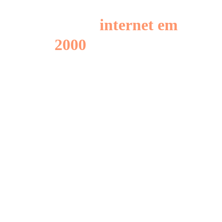
2026 é como não saber
usar a
internet em
2000
.
Você não está atrasado.
Mas já passou da hora
de começar.
Todo mundo fala de I.A.,
mas ninguém explica de
forma simples e você fica