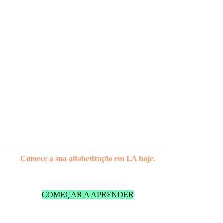
Usar IA mesmo sem perfil técnico
E deixar de ser espectador e passar a usar de verdade.
Comece a sua alfabetização em I.A hoje.
COMEÇAR A APRENDER