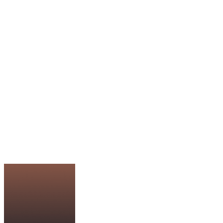
Atenção:
vagas limitadas. Esta página pode sair do ar a qualquer
momento.
XP Educação e InfoMoney libera
curso prático gratuito para sair do
zero e começar a usar I.A. no seu
dia a dia.