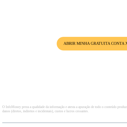
Para liberar os presentes, antes mesmo de iniciar o Desafio da Prosp
XP clicando no botão que está aqui a
ABRIR MINHA GRATUITA CONTA 
O InfoMoney preza a qualidade da informação e atesta a apuração de todo o conteúdo produzid
danos (diretos, indiretos e incidentais), custos e lucros cessantes.