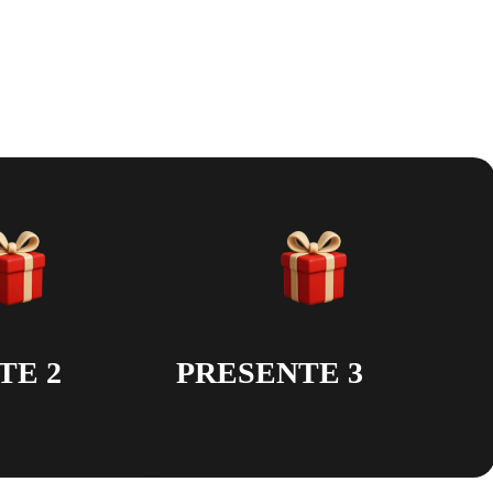
um presente especial que vai acelerar e muito a constru
de vocês como casal.
TE 2
PRESENTE 3