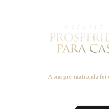
A sua pré-matrícula foi
O link para matrícula será enviado para o se