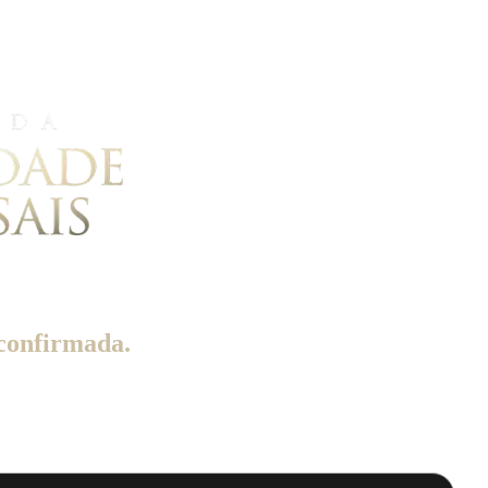
 confirmada.
u e-mail no dia 03 de Novembro.