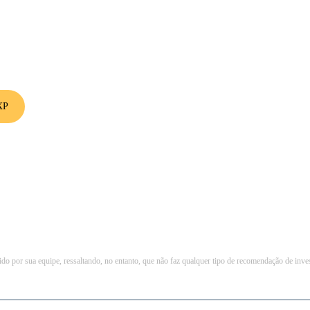
eridade, basta
abrir a sua conta na
baixo
.
XP
o por sua equipe, ressaltando, no entanto, que não faz qualquer tipo de recomendação de inve