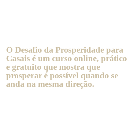
os desencontros, e os sonhos
que nunca saem do papel.
O Desafio da Prosperidade para
Casais é um curso online, prático
e gratuito que mostra que
prosperar é possível quando se
anda na mesma direção.
Um presente da XP
Educação e do InfoMoney