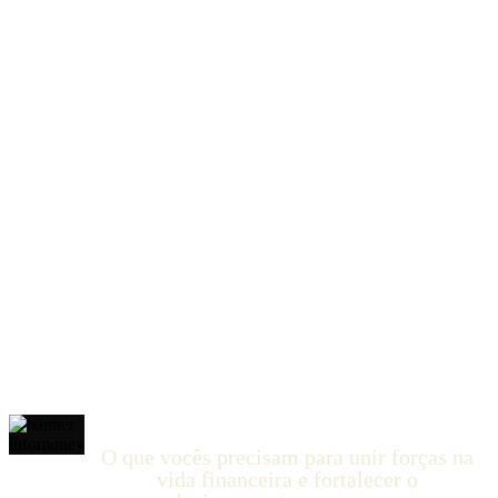
De casal apaixonado a parceiros prósperos em 13
dias.
Blinde o seu relacionamento de problemas financeiros,
descobrindo como alinhar sonhos, metas e investimentos
como casal.
5 módulos práticos da XP Educação
Até 13 dias para conclusão do desafio
Presente especial para todos os
participantes que abrirem conta na XP
O que vocês precisam para unir forças na
vida financeira e fortalecer o