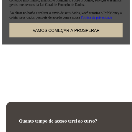
conteúdo informativo, analítico e publicitário sobre produtos, serviços e assuntos
gerais, nos termos da Lei Geral de Proteção de Dados.
Ao clicar no botão e realizar o envio de seus dados, você autoriza o InfoMoney a
coletar seus dados pessoais de acordo com a nossa
Politica de privacidade
PERGUNTAS FREQUENTES
Quanto tempo de acesso terei ao curso?