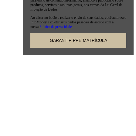
para envio de conteúdo informativo, analítico e publicitário sobre
produtos, serviços e assuntos gerais, nos termos da Lei Geral de
Proteção de Dados.
Ao clicar no botão e realizar o envio de seus dados, você autoriza o
InfoMoney a coletar seus dados pessoais de acordo com a
nossa
Politica de privacidade
Dividir a cama, a casa, a
rotina…
mas quando o assunto
é dinheiro, cada um segue
sozinho. E aí surgem as brigas,