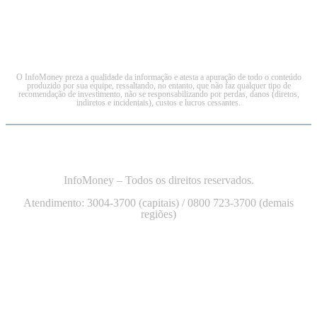
O InfoMoney preza a qualidade da informação e atesta a apuração de todo o conteúdo
produzido por sua equipe, ressaltando, no entanto, que não faz qualquer tipo de
recomendação de investimento, não se responsabilizando por perdas, danos (diretos,
indiretos e incidentais), custos e lucros cessantes.
InfoMoney – Todos os direitos reservados.
Atendimento: 3004-3700 (capitais) / 0800 723-3700 (demais
regiões)