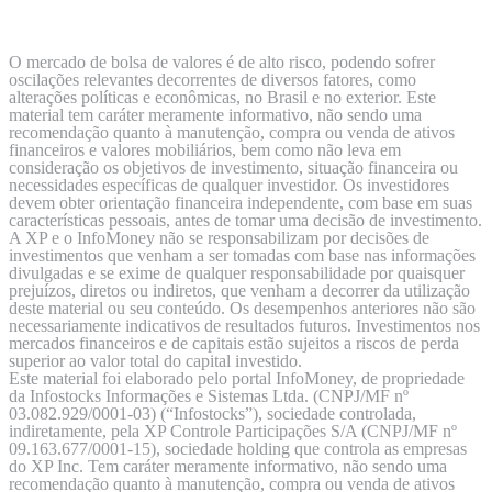
O mercado de bolsa de valores é de alto risco, podendo sofrer
oscilações relevantes decorrentes de diversos fatores, como
alterações políticas e econômicas, no Brasil e no exterior. Este
material tem caráter meramente informativo, não sendo uma
recomendação quanto à manutenção, compra ou venda de ativos
financeiros e valores mobiliários, bem como não leva em
consideração os objetivos de investimento, situação financeira ou
necessidades específicas de qualquer investidor. Os investidores
devem obter orientação financeira independente, com base em suas
características pessoais, antes de tomar uma decisão de investimento.
A XP e o InfoMoney não se responsabilizam por decisões de
investimentos que venham a ser tomadas com base nas informações
divulgadas e se exime de qualquer responsabilidade por quaisquer
prejuízos, diretos ou indiretos, que venham a decorrer da utilização
deste material ou seu conteúdo. Os desempenhos anteriores não são
necessariamente indicativos de resultados futuros. Investimentos nos
mercados financeiros e de capitais estão sujeitos a riscos de perda
superior ao valor total do capital investido.
Este material foi elaborado pelo portal InfoMoney, de propriedade
da Infostocks Informações e Sistemas Ltda. (CNPJ/MF nº
03.082.929/0001-03) (“Infostocks”), sociedade controlada,
indiretamente, pela XP Controle Participações S/A (CNPJ/MF nº
09.163.677/0001-15), sociedade holding que controla as empresas
do XP Inc. Tem caráter meramente informativo, não sendo uma
recomendação quanto à manutenção, compra ou venda de ativos