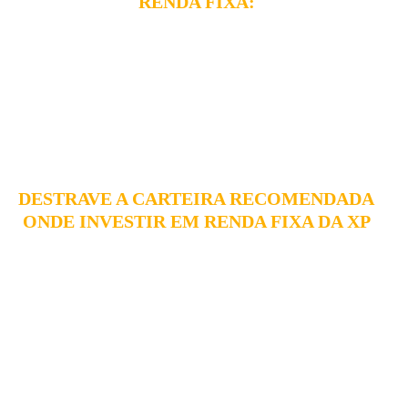
RENDA FIXA:
MELHORES INVESTIMENTOS
Conheça a visão da XP para os investimentos em renda fixa:
títulos públicos, créditos bancários e crédito privado.
DESTRAVE A CARTEIRA RECOMENDADA
ONDE INVESTIR EM RENDA FIXA DA XP
+ 2 PRESENTES ESPECIAIS
Atualização Mensal
Acesso Gratuito