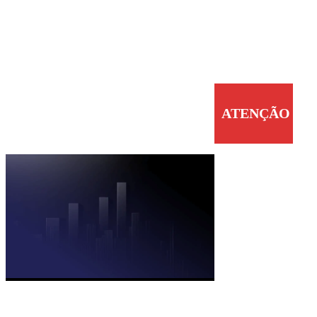
ATENÇÃO
Baixe aqui
sua Planilha
de Renda
Fixa!
Clique no link abaixo
para baixar agora seu