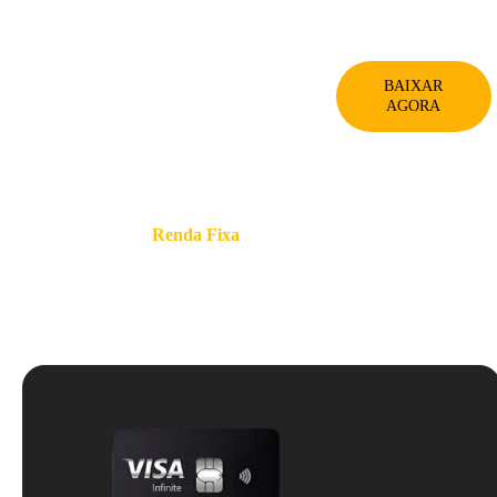
presente.
BAIXAR
AGORA
Quer investir em
Renda Fixa
?
Abra agora sua conta na XP! Olhe só algumas das vantagens: