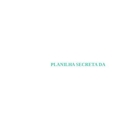
BAIXE AGORA GRATUITAMENTE
PLANILHA SECRETA DA
Temporada
de Balanços