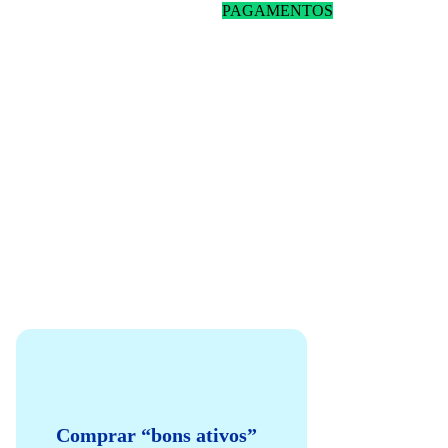
PAGAMENTOS
Não deixe a sua estratégia de renda passiva no escuro
Existe uma diferença enorme entre:
Comprar “bons ativos”