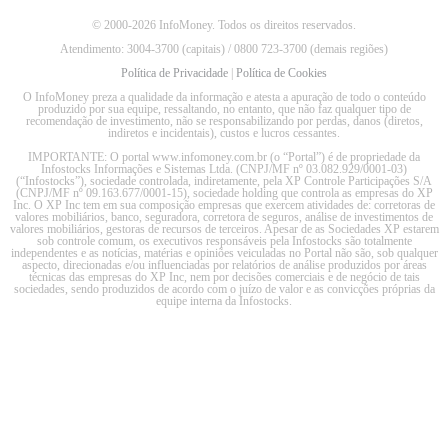
© 2000-2026 InfoMoney. Todos os direitos reservados.
Atendimento: 3004-3700 (capitais) / 0800 723-3700 (demais regiões)
Política de Privacidade
|
Política de Cookies
O InfoMoney preza a qualidade da informação e atesta a apuração de todo o conteúdo
produzido por sua equipe, ressaltando, no entanto, que não faz qualquer tipo de
recomendação de investimento, não se responsabilizando por perdas, danos (diretos,
indiretos e incidentais), custos e lucros cessantes.
IMPORTANTE: O portal www.infomoney.com.br (o “Portal”) é de propriedade da
Infostocks Informações e Sistemas Ltda. (CNPJ/MF nº 03.082.929/0001-03)
(“Infostocks”), sociedade controlada, indiretamente, pela XP Controle Participações S/A
(CNPJ/MF nº 09.163.677/0001-15), sociedade holding que controla as empresas do XP
Inc. O XP Inc tem em sua composição empresas que exercem atividades de: corretoras de
valores mobiliários, banco, seguradora, corretora de seguros, análise de investimentos de
valores mobiliários, gestoras de recursos de terceiros. Apesar de as Sociedades XP estarem
sob controle comum, os executivos responsáveis pela Infostocks são totalmente
independentes e as notícias, matérias e opiniões veiculadas no Portal não são, sob qualquer
aspecto, direcionadas e/ou influenciadas por relatórios de análise produzidos por áreas
técnicas das empresas do XP Inc, nem por decisões comerciais e de negócio de tais
sociedades, sendo produzidos de acordo com o juízo de valor e as convicções próprias da
equipe interna da Infostocks.