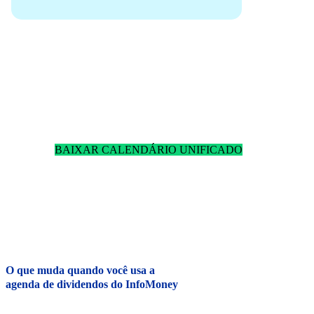
1. Consulte as próximas
datas-com
2. Escolha os
ativos alinhados
com sua estratégia
3. Planeje sua entrada para receber os
dividendos
o quanto antes
BAIXAR CALENDÁRIO UNIFICADO
O que muda quando você usa a
agenda de dividendos do InfoMoney