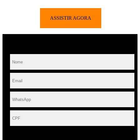
ASSISTIR AGORA
Você está quase lá…
Concordo que os dados pessoais fornecidos acima serão utilizados para envio de
conteúdo informativo, analítico e publicitário sobre produtos, serviços e assuntos