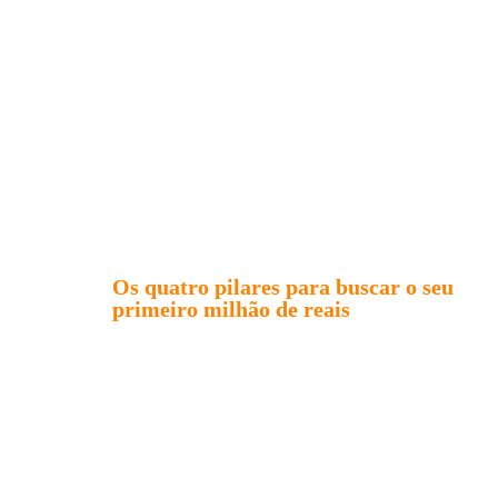
Os quatro pilares para buscar o seu
primeiro milhão de reais
mesmo
começando com zero e sem experiência
prévia
AULA ONLINE E GRATUITA