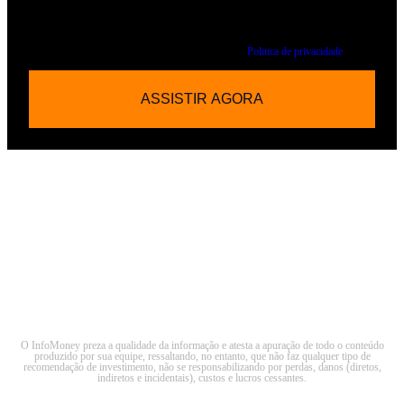
gerais, nos termos da Lei Geral de Proteção de Dados.
Ao clicar no botão e realizar o envio de seus dados, você autoriza o InfoMoney a
coletar seus dados pessoais de acordo com a nossa
Politica de privacidade
O InfoMoney preza a qualidade da informação e atesta a apuração de todo o conteúdo
produzido por sua equipe, ressaltando, no entanto, que não faz qualquer tipo de
recomendação de investimento, não se responsabilizando por perdas, danos (diretos,
indiretos e incidentais), custos e lucros cessantes.