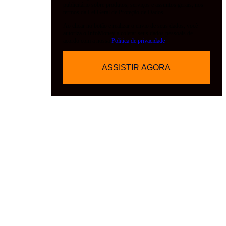
publicitário sobre produtos, serviços e assuntos gerais, nos
termos da Lei Geral de Proteção de Dados.
Ao clicar no botão e realizar o envio de seus dados, você
autoriza o InfoMoney a coletar seus dados pessoais de
acordo com a nossa
Politica de privacidade
Atenção:
não vamos vender nenhum
curso ao final desta aula, que será 100%
feita de conteúdo relevante sobre
investimentos.