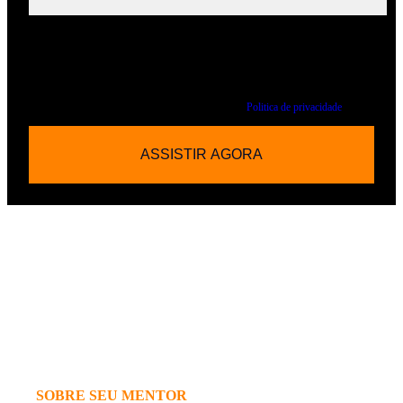
Concordo que os dados pessoais fornecidos acima serão utilizados para envio de
conteúdo informativo, analítico e publicitário sobre produtos, serviços e assuntos
gerais, nos termos da Lei Geral de Proteção de Dados.
Ao clicar no botão e realizar o envio de seus dados, você autoriza o InfoMoney a
coletar seus dados pessoais de acordo com a nossa
Politica de privacidade
SOBRE SEU MENTOR