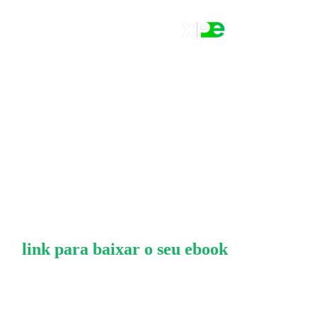
Obrigado
!
O
link para baixar o seu ebook
foi
enviado para o seu email.