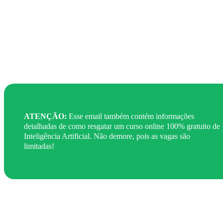
Em alguns minutos você receberá a mensagem e
poderá usar a Inteligência Artificial para ter
uma vida financeira mais organizada.
ATENÇÃO:
Esse email também contém informações
detalhadas de como resgatar um curso online 100% gratuito de
Inteligência Artificial. Não demore, pois as vagas são
limitadas!