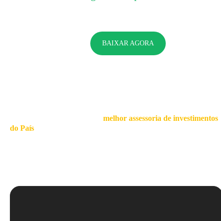
BAIXAR AGORA
Quer investir com ajuda da
melhor assessoria de investimentos
do País
?
Abra agora sua conta na XP! Olhe só algumas das vantagens: