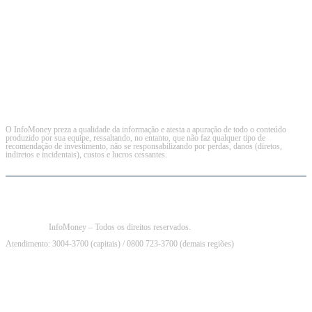
O InfoMoney preza a qualidade da informação e atesta a apuração de todo o conteúdo
produzido por sua equipe, ressaltando, no entanto, que não faz qualquer tipo de
recomendação de investimento, não se responsabilizando por perdas, danos (diretos,
indiretos e incidentais), custos e lucros cessantes.
InfoMoney – Todos os direitos reservados.
Atendimento: 3004-3700 (capitais) / 0800 723-3700 (demais regiões)