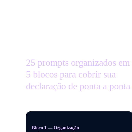
O que você vai encontrar
no ebook
25 prompts organizados em
5 blocos para cobrir sua
declaração de ponta a ponta
Bloco 1 — Organização