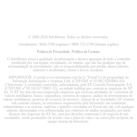
© 2000-2026 InfoMoney. Todos os direitos reservados.
Atendimento: 3004-3700 (capitais) / 0800 723-3700 (demais regiões)
Política de Privacidade
|
Política de Cookies
O InfoMoney preza a qualidade da informação e atesta a apuração de todo o conteúdo
produzido por sua equipe, ressaltando, no entanto, que não faz qualquer tipo de
recomendação de investimento, não se responsabilizando por perdas, danos (diretos,
indiretos e incidentais), custos e lucros cessantes.
IMPORTANTE: O portal www.infomoney.com.br (o “Portal”) é de propriedade da
Infostocks Informações e Sistemas Ltda. (CNPJ/MF nº 03.082.929/0001-03)
(“Infostocks”), sociedade controlada, indiretamente, pela XP Controle Participações S/A
(CNPJ/MF nº 09.163.677/0001-15), sociedade holding que controla as empresas do XP
Inc. O XP Inc tem em sua composição empresas que exercem atividades de: corretoras de
valores mobiliários, banco, seguradora, corretora de seguros, análise de investimentos de
valores mobiliários, gestoras de recursos de terceiros. Apesar de as Sociedades XP estarem
sob controle comum, os executivos responsáveis pela Infostocks são totalmente
independentes e as notícias, matérias e opiniões veiculadas no Portal não são, sob qualquer
aspecto, direcionadas e/ou influenciadas por relatórios de análise produzidos por áreas
técnicas das empresas do XP Inc, nem por decisões comerciais e de negócio de tais
sociedades, sendo produzidos de acordo com o juízo de valor e as convicções próprias da
equipe interna da Infostocks.