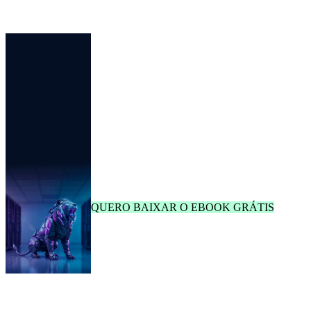
Baixe grátis
o guia que transforma o ChatGPT
no seu assistente tributário com prompts prontos
para copiar, colar e usar agora mesmo.
QUERO BAIXAR O EBOOK GRÁTIS